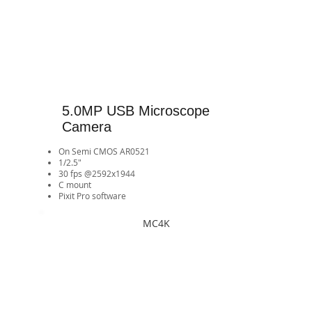
5.0MP USB Microscope
Camera
On Semi CMOS AR0521
1/2.5"
30 fps @2592x1944
​C mount​​​​
Pixit Pro software
MC4K