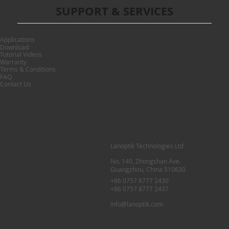
SUPPORT & SERVICES
Applications
Download
Tutorial Videos
Warranty
Terms & Conditions
FAQ
Contact Us
Lanoptik Technologies Ltd
No. 140, Zhongshan Ave.
Guangzhou, China 510630
+86 0757 8777 2430
+86 0757 8777 2437
info@lanoptik.com