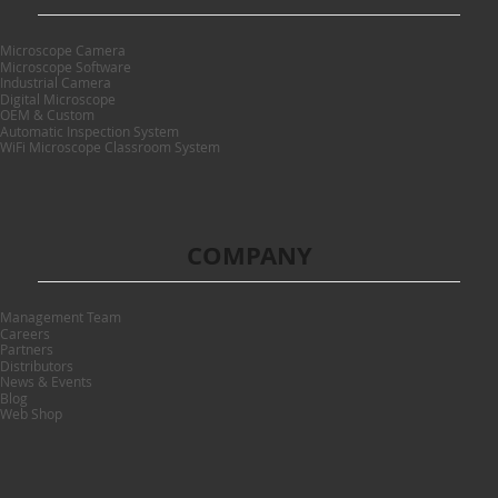
Microscope Camera
Microscope Software
Industrial Camera
Digital Microscope
OEM & Custom
Automatic Inspection System
WiFi Microscope Classroom System
COMPANY
Management Team
Careers
Partners
Distributors
News & Events
Blog
Web Shop